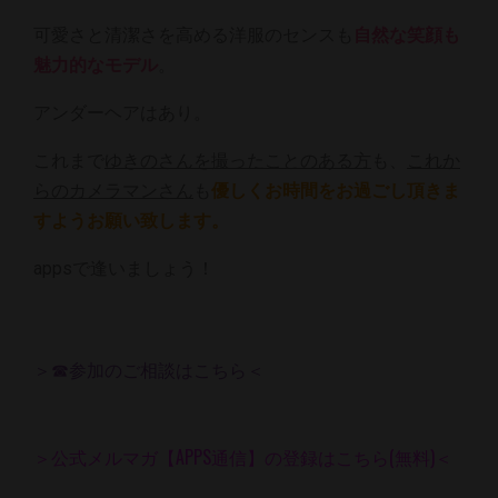
可愛さと清潔さを高める洋服のセンスも
自然な笑顔も
魅力的なモデル
。
アンダーヘアはあり。
これまで
ゆきのさんを撮ったことのある方
も、
これか
らのカメラマンさん
も
優しくお時間をお過ごし頂きま
すようお願い致します。
appsで逢いましょう！
＞☎参加のご相談はこちら＜
＞公式メルマガ【APPS通信】の登録はこちら(無料)＜