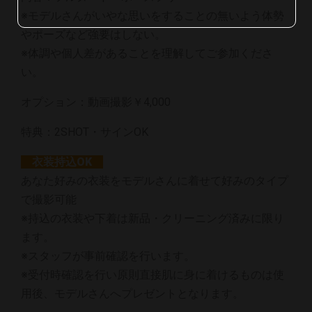
※モデルさんがいやな思いをすることの無いよう体勢
やポーズなど強要はしない。
※体調や個人差があることを理解してご参加くださ
い。
オプション：動画撮影￥4,000
特典：2SHOT・サインOK
衣装持込OK
あなた好みの衣装をモデルさんに着せて好みのタイプ
で撮影可能
※持込の衣装や下着は新品・クリーニング済みに限り
ます。
※スタッフが事前確認を行います。
※受付時確認を行い原則直接肌に身に着けるものは使
用後、モデルさんへプレゼントとなります。