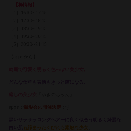
【枠情報】
［1］16:30~17:15
［2］17:30~18:15
［3］18:30~19:15
［4］19:30~20:15
［5］20:30~21:15
【appsから】
綺麗で可愛く明るく色っぽい美少女。
どんな仕草も表情もきっと虜になる。
癒しの美少女
「ゆきのちゃん」
appsで
撮影会の開催決定
です。
黒いサラサラロングヘアーに良く似合う明るく綺麗な
白い肌
も締まったくびれも素敵な少女
。