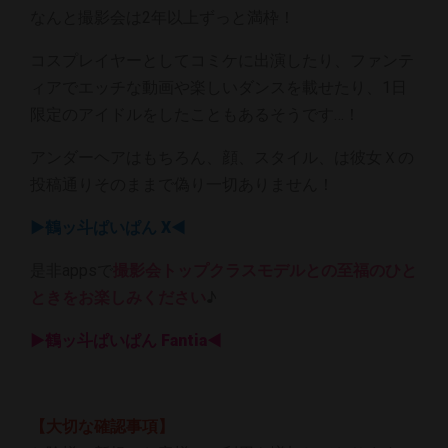
なんと撮影会は2年以上ずっと満枠！
コスプレイヤーとしてコミケに出演したり、ファンテ
ィアでエッチな動画や楽しいダンスを載せたり、1日
限定のアイドルをしたこともあるそうです…！
アンダーヘアはもちろん、顔、スタイル、は彼女Ｘの
投稿通りそのままで偽り一切ありません！
▶鶴ッ斗ぱいぱん X◀
是非appsで
撮影会トップクラスモデルとの至福のひと
ときをお楽しみください
♪
▶鶴ッ斗ぱいぱん Fantia◀
【大切な確認事項】