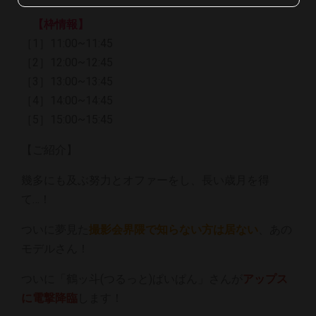
【枠情報】
［1］11:00~11:45
［2］12:00~12:45
［3］13:00~13:45
［4］14:00~14:45
［5］15:00~15:45
【ご紹介】
幾多にも及ぶ努力とオファーをし、長い歳月を得
て…！
ついに夢見た
撮影会界隈で知らない方は居ない
、あの
モデルさん！
ついに「鶴ッ斗(つるっと)ぱいぱん」さんが
アップス
に電撃降臨
します！