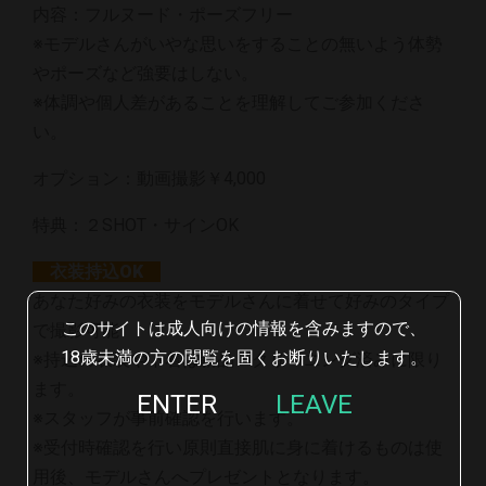
内容：フルヌード・ポーズフリー
※モデルさんがいやな思いをすることの無いよう体勢
やポーズなど強要はしない。
※体調や個人差があることを理解してご参加くださ
い。
オプション：動画撮影￥4,000
特典：２SHOT・サインOK
衣装持込OK
あなた好みの衣装をモデルさんに着せて好みのタイプ
このサイトは成人向けの情報を含みますので、
で撮影可能
18歳未満の方の閲覧を固くお断りいたします。
※持込の衣装や下着は新品・クリーニング済みに限り
ます。
ENTER
LEAVE
※スタッフが事前確認を行います。
※受付時確認を行い原則直接肌に身に着けるものは使
用後、モデルさんへプレゼントとなります。