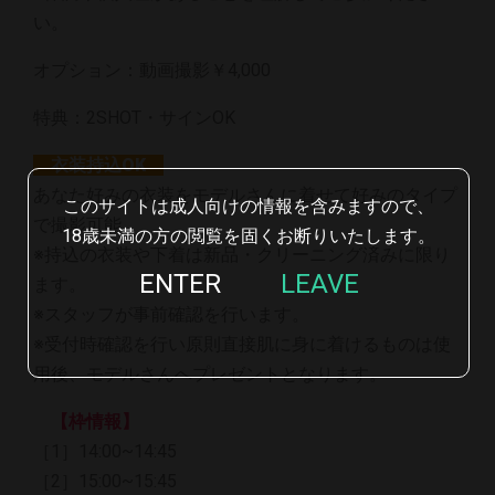
い。
オプション：動画撮影￥4,000
特典：2SHOT・サインOK
衣装持込OK
あなた好みの衣装をモデルさんに着せて好みのタイプ
このサイトは成人向けの情報を含みますので、
で撮影可能
18歳未満の方の閲覧を固くお断りいたします。
※持込の衣装や下着は新品・クリーニング済みに限り
ENTER
LEAVE
ます。
※スタッフが事前確認を行います。
※受付時確認を行い原則直接肌に身に着けるものは使
用後、モデルさんへプレゼントとなります。
【枠情報】
［1］14:00~14:45
［2］15:00~15:45