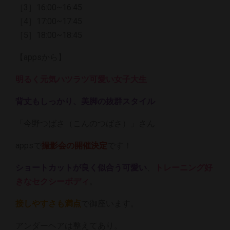
［3］16:00~16:45
［4］17:00~17:45
［5］18:00~18:45
【appsから】
明るく元気ハツラツ可愛い女子大生
背丈もしっかり、美脚の抜群スタイル
「今野つばさ（こんのつばさ）」さん
appsで
撮影会の開催決定
です！
ショートカットが良く似合う可愛い
、
トレーニング好
きなセクシーボディ
。
接しやすさも満点
で御座います。
アンダーヘアは整えてあり。